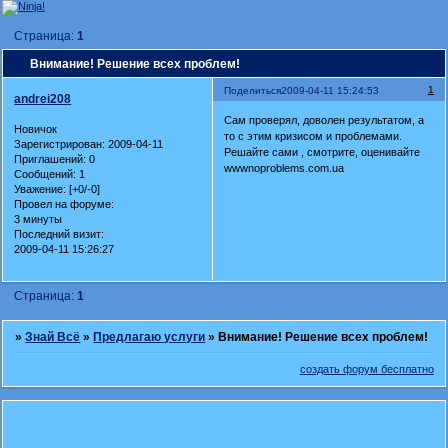
Страница:
1
Внимание! Решение всех проблем!
1
Поделиться
2009-04-11 15:24:53
andrei208
Сам проверял, доволен результатом, а
Новичок
то с этим кризисом и проблемами.
Зарегистрирован
: 2009-04-11
Решайте сами , смотрите, оценивайте
Приглашений:
0
wwwnoproblems.com.ua
Сообщений:
1
Уважение:
[+0/-0]
Провел на форуме:
3 минуты
Последний визит:
2009-04-11 15:26:27
Страница:
1
»
Знай Всё
»
Предлагаю услуги
»
Внимание! Решение всех проблем!
создать форум бесплатно