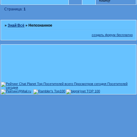
Кошк@
Страница:
1
»
Знай Всё
»
Непознанное
создать форум бесплатно