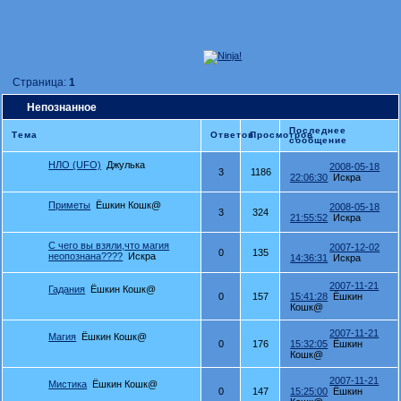
Страница:
1
Непознанное
Последнее
Тема
Ответов
Просмотров
сообщение
НЛО (UFO)
Джулька
2008-05-18
3
1186
22:06:30
Искра
Приметы
Ёшкин Кошк@
2008-05-18
3
324
21:55:52
Искра
С чего вы взяли,что магия
2007-12-02
0
135
неопознана????
Искра
14:36:31
Искра
2007-11-21
Гадания
Ёшкин Кошк@
0
157
15:41:28
Ёшкин
Кошк@
2007-11-21
Магия
Ёшкин Кошк@
0
176
15:32:05
Ёшкин
Кошк@
2007-11-21
Мистика
Ёшкин Кошк@
0
147
15:25:00
Ёшкин