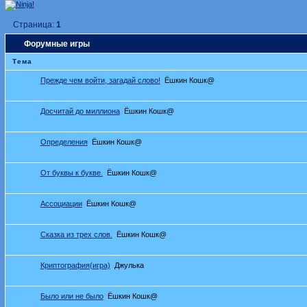
Страница:
1
Форумные игры
Тема
Прежде чем войти, загадай слово!
Ёшкин Кошк@
Досчитай до миллиона
Ёшкин Кошк@
Определения
Ёшкин Кошк@
От буквы к букве.
Ёшкин Кошк@
Ассоциации
Ёшкин Кошк@
Сказка из трех слов.
Ёшкин Кошк@
Криптография(игра)
Джулька
Было или не было
Ёшкин Кошк@