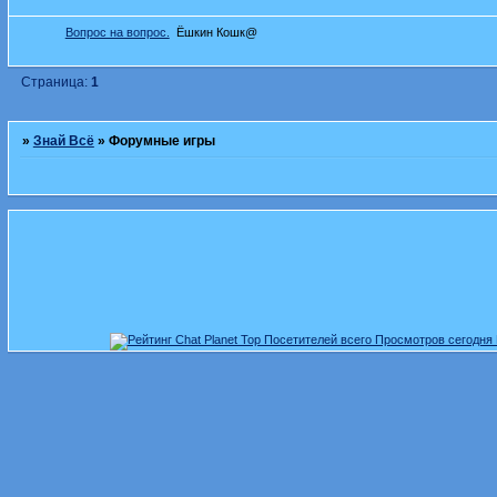
Вопрос на вопрос.
Ёшкин Кошк@
Страница:
1
»
Знай Всё
»
Форумные игры